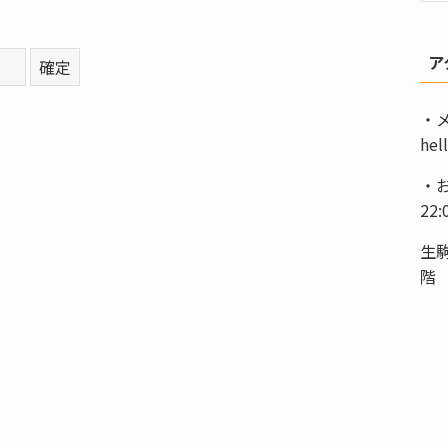
ア
・
hel
・お
22
生駒
階