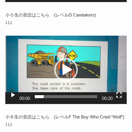
小５生の音読はこちら (レベルD Caretakers)
⇩⇩⇩
動
画
プ
レ
ー
ヤ
ー
00:00
00:20
小６生の音読はこちら (レベルF The Boy Who Cried “Wolf”)
⇩⇩⇩