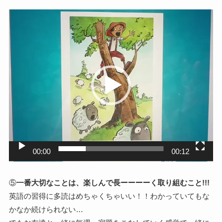
動
画
プ
レ
ー
ヤ
ー
00:00
00:12
⑤
一番大切なことは、楽しんで長ーーーーく取り組むこと!!!
英語の習得に多読はめちゃくちゃいい！！わかっていてもな
かなか続けられない…