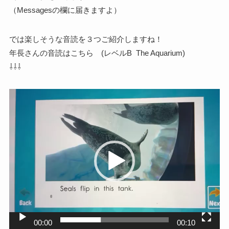
（Messagesの欄に届きますよ）
では楽しそうな音読を３つご紹介しますね！
年長さんの音読はこちら (レベルB The Aquarium)
⇩⇩⇩
動
画
プ
レ
ー
ヤ
ー
00:00
00:10