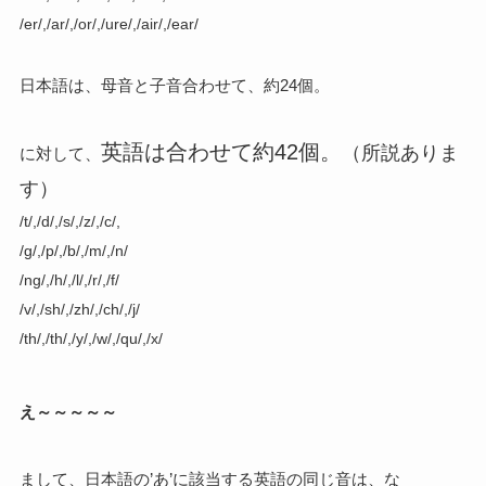
/er/,/ar/,/or/,/ure/,/air/,/ear/
日本語は、
母音と子音合わせて、約24個。
英語は合わせて約42個。
（所説ありま
に対して、
す）
/t/,/d/,/s/,/z/,/c/,
/g/,/p/,/b/,/m/,/n/
/ng/,/h/,/l/,/r/,/f/
/v/,/sh/,/zh/,/ch/,/j/
/th/,/th/,/y/,/w/,/qu/,/x/
え～～～～～
まして、日本語の’あ’に該当する英語の同じ音は、な