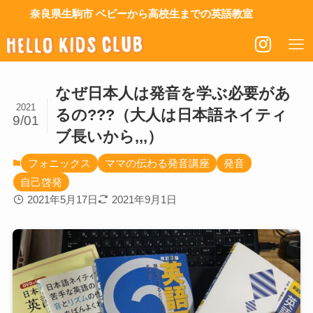
奈良県生駒市 ベビーから高校生までの英語教室
なぜ日本人は発音を学ぶ必要があ
2021
るの???（大人は日本語ネイティ
9/01
ブ長いから,,,）
フォニックス
ママの伝わる発音講座
発音
自己啓発
2021年5月17日
2021年9月1日