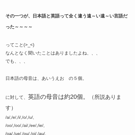
その一つが、日本語と英語って全く違う遠～い遠～い言語だ
った～～～～
ってこと(>_<)
なんとなく聞いたことはありましたよね、、、
でも、、、
日本語の母音は、
あいうえお の５個。
英語の母音は約20個。
（所説ありま
に対して、
す）
/a/,/e/,/i/,/o/,/u/,
/oo/,/oo/,/ai/,/ee/,/ie/,
/oa/,/ue/,/ou/,/oi/,/au/,