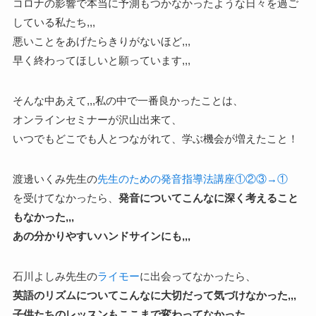
コロナの影響で本当に予測もつかなかったような日々を過ご
している私たち,,,
悪いことをあげたらきりがないほど,,,
早く終わってほしいと願っています,,,
そんな中あえて,,,私の中で一番良かったことは、
オンラインセミナーが沢山出来て、
いつでもどこでも人とつながれて、学ぶ機会が増えたこと！
渡邊いくみ先生の
先生のための発音指導法講座①②③→①
を受けてなかったら、
発音についてこんなに深く考えること
もなかった,,,
あの分かりやすいハンドサインにも,,,
石川よしみ先生の
ライモー
に出会ってなかったら、
英語のリズムについてこんなに大切だって気づけなかった,,,
子供たちのレッスンもここまで変わってなかった,,,